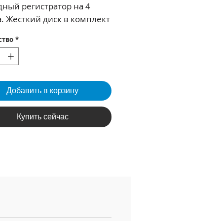
дный регистратор на 4
. Жесткий диск в комплект
одит.Идеально подходит
ство
*
тановки в квартире,
зде, офисе, небольшом
не, складе, фитнес центре,
ресторане.
Добавить в корзину
Купить сейчас