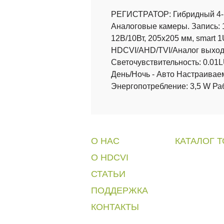
РЕГИСТРАТОР: Гибридный 4-к
Аналоговые камеры. Запись: 10
12В/10Вт, 205x205 мм, smart
HDCVI/AHD/TVI/Аналог выход 
Светочувствительность: 0.01L
День/Ночь - Авто Настраивае
Энергопотребление: 3,5 W Раб
О НАС
КАТАЛОГ 
O HDCVI
» Камеры видео
СТАТЬИ
» Видеорегистр
» Домофоны
ПОДДЕРЖКА
КОНТАКТЫ