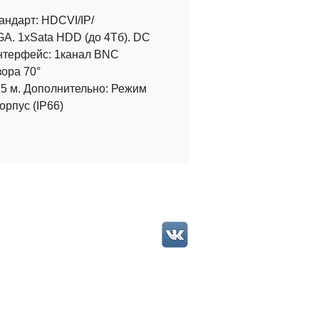
ндарт: HDCVI/IP/
VGA. 1xSata HDD (до 4Тб). DC
интерфейс: 1канал BNC
ора 70°
25 м. Дополнительно: Режим
рпус (IP66)
наблюдение в школе
наблюдение для улицы
наблюдение своими руками
низация видеонаблюдения
живание видеонаблюдения