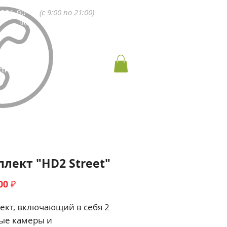
 991-90-
(с 9:00 по 21:00)
90
КТРОМОНТАЖ
КОНТАКТЫ
лект "HD2 Street"
Цена
00 ₽
ект, включающий в себя 2
ые камеры и