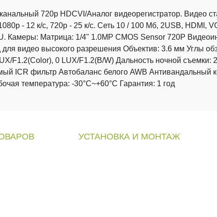
анальный 720р HDCVI/Аналог видеорегистратор. Видео ста
80p - 12 к/с, 720p - 25 к/с. Сеть 10 / 100 Мб, 2USB, HDMI, 
 1U. Камеры: Матрица: 1/4" 1.0MP CMOS Sensor 720P Видео
для видео высокого разрешения Объектив: 3.6 мм Углы обз
UX/F1.2(Color), 0 LUX/F1.2(B/W) Дальность ночной съемки: 
мый ICR фильтр Автобаланс белого AWB Антивандальный ко
очая температура: -30°C~+60°C Гарантия: 1 год
ТОВАРОВ
УСТАНОВКА И МОНТАЖ
наблюдения
»
Монтаж видеонаблюдения
»
Видео
аторы
»
Видеонаблюдение для дома
»
Видео
»
Видеонаблюдение в магазин
»
Видео
»
Видеонаблюдение в квартиру
»
Модер
»
Видеонаблюдение на дачу
»
Обслу
»
Видеонаблюдение в подъезде