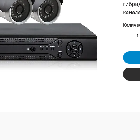
гибри
канала
не вх
Количе
для ус
подъе
магази
кафе, 