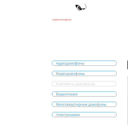
Г
Аудиодомофоны
Видеодомофоны
Комплекты домофонов
Видеоглазки
Многоквартирные домофоны
Электрозамки