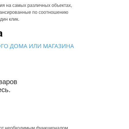
ия на самых различных объектах,
лансированные по соотношению
ин клик.​
а
ГО ДОМА ИЛИ МАГАЗИНА
варов
есь.
ают необходимым функционалом