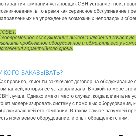
по гарантии компания-установщик СВН устраняет неисправн
возникновения, в то время как сервисное обслуживание пре
направленных на упреждение возможных неполадок и сбое
СОВЕТ:
Своевременное обслуживание видеонаблюдения зачастую
выявить проблемное оборудование и обменять его у ком
истечения гарантийного срока.
У КОГО ЗАКАЗЫВАТЬ?
Как правило, клиенты заключают договор на обслуживание
компанией, которая её устанавливала. В какой-то мере это и
СВН лучше. Однако имеют место случаи, когда клиента не у
хочет модернизировать систему с помощью оборудования, ко
обслуживающей его компании. В таком случае разумней пре
есть и желаемое оборудование, и опыт обращения с ним.