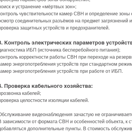
поиск и устранение «мёртвых зон»;
контроль чувствительности камер СВН и определение зоны
осмотр соединительных разъёмов на предмет загрязнений и
проверка защитных устройств и предохранителей.
3. Контроль электрических параметров устройст
диагностика ИБП (источника бесперебойного питания);
контроль корректности работы СВН при переходе на резерв
замер энергопотребления устройств при стандартном режиме
замер энергопотребления устройств при работе от ИБП.
4. Проверка кабельного хозяйства:
прозвонка кабелей;
проверка целостности изоляции кабелей.
Обслуживание видеонаблюдения зачастую не ограничивает
В зависимости от формата СВН и особенностей объекта, к 
добавляться дополнительные пункты. В стоимость обслужи