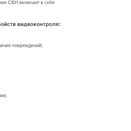
ния СВН включает в себя
ройств видеоконтроля:
личия повреждений;
ии;