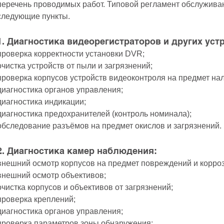
перечень проводимых работ. Типовой регламент обслужива
следующие пункты.
1. Диагностика видеорегистраторов и других уст
проверка корректности установки DVR;
очистка устройств от пыли и загрязнений;
проверка корпусов устройств видеоконтроля на предмет на
диагностика органов управления;
диагностика индикации;
диагностика предохранителей (контроль номинала);
обследование разъёмов на предмет окислов и загрязнений.​
2. Диагностика камер наблюдения:
внешний осмотр корпусов на предмет повреждений и корроз
внешний осмотр объективов;
очистка корпусов и объективов от загрязнений;
проверка креплений;
диагностика органов управления;
проверка параметров зоны обнаружения;