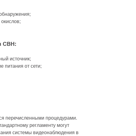
 обнаружения;
 окислов;
в СВН:
ный источник;
 питания от сети;
ся перечисленными процедурами.
стандартному регламенту могут
вания системы видеонаблюдения в