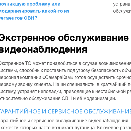
возникшую проблему или
устраив
модернизировать какой-то из
обслужи
сегментов СВН?
Экстренное обслуживание
видеонаблюдения
Экстренное ТО может понадобиться в случае возникновения
системы, способных поставить под угрозу безопасность об
персонал компании «СамараКам» готов осуществить срочно
первому звонку клиента. Наши специалисты в кратчайший 
систему, устранят неполадки, приводящие к нестабильной р
относительно обслуживания СВН и её модернизации.
ГАРАНТИЙНОЕ И СЕРВИСНОЕ ОБСЛУЖИВАНИЕ:
Гарантийное и сервисное обслуживание видеонаблюдения —
схожести которых часто возникает путаница. Ключевое разли