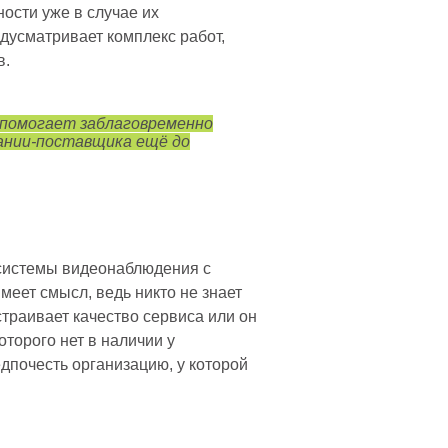
ости уже в случае их
дусматривает комплекс работ,
в.
 помогает заблаговременно
пании-поставщика ещё до
 системы видеонаблюдения с
меет смысл, ведь никто не знает
страивает качество сервиса или он
торого нет в наличии у
дпочесть организацию, у которой