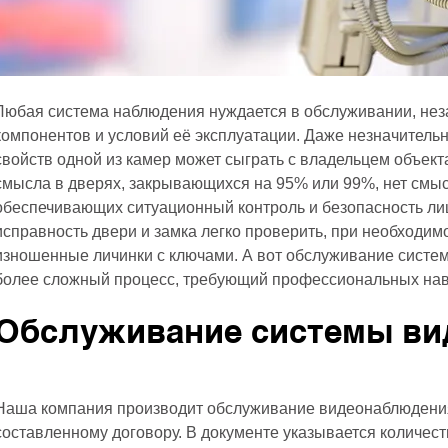
Любая система наблюдения нуждается в обслуживании, неза
компонентов и условий её эксплуатации. Даже незначитель
свойств одной из камер может сыграть с владельцем объекта 
смысла в дверях, закрывающихся на 95% или 99%, нет смыс
обеспечивающих ситуационный контроль и безопасность лиш
исправность двери и замка легко проверить, при необходим
изношенные личинки с ключами. А вот обслуживание систе
более сложный процесс, требующий профессиональных нав
Обслуживание системы в
Наша компания производит обслуживание видеонаблюдени
составленному договору. В документе указывается количест