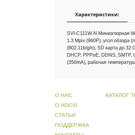
Характеристики:
SVI-C111W-N Миниатюрная WI-
1.3 Mpix (960Р), угол обзора (п
(802.11b/g/n), SD карта до 3
DHCP, PPPoE, DDNS, SMTP, UP
(350mA), рабочая температура 
О НАС
КАТАЛОГ 
O HDCVI
» Камеры видео
СТАТЬИ
» Видеорегистр
» Домофоны
ПОДДЕРЖКА
КОНТАКТЫ