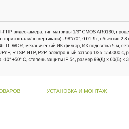
FI IP видеокамера, тип матрицы 1/3" CMOS AR0130, проц
о горизонтали/по вертикали) - 98°/70°, 0.01 Лк, объектив 2.8 
2 Gb, D -WDR, механический ИК-фильтр, ИК подсветка 5 м, се
nP, RTSP, NTP, P2P, электронный затвор 1/25-1/50000 c, 
-10° +50° C, степень защиты IP 54, размер 99(Д) × 60(В) × 
ТОВАРОВ
УСТАНОВКА И МОНТАЖ
наблюдения
»
Монтаж видеонаблюдения
»
Видео
аторы
»
Видеонаблюдение для дома
»
Видео
»
Видеонаблюдение в магазин
»
Видео
»
Видеонаблюдение в квартиру
»
Модер