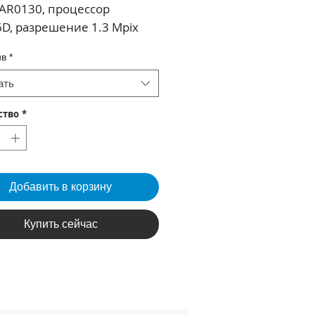
AR0130, процессор
D, разрешение 1.3 Mpix
, 0.01 Лк, объектив 2.8 мм,
ив
*
 Onvif v 2.4.
ать
ство
*
Добавить в корзину
Купить сейчас