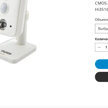
CMOS 
Hi3516
(960Р)
Объект
версия
Выбр
Количе