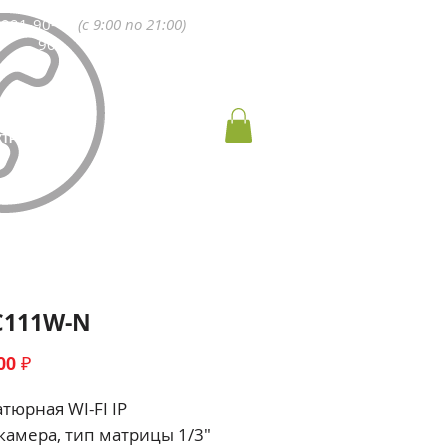
 991-90-
(с 9:00 по 21:00)
90
КТРОМОНТАЖ
КОНТАКТЫ
C111W-N
Цена
00 ₽
тюрная WI-FI IP
камера, тип матрицы 1/3"