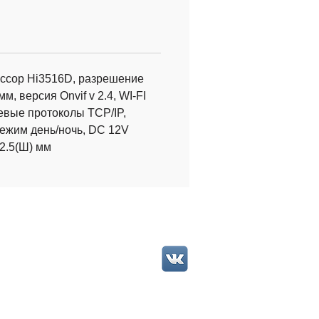
ессор Hi3516D, разрешение
мм, версия Onvif v 2.4, WI-FI
тевые протоколы TCP/IP,
режим день/ночь, DC 12V
32.5(Ш) мм
наблюдение в школе
наблюдение для улицы
наблюдение своими руками
низация видеонаблюдения