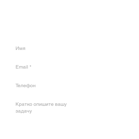
РАСЧЕТ СТОИМОСТИ
УСТАНОВКИ ON-LINE
Просто заполните форму и мы
свяжемся с вами и соориентируем в
стоимости проекта. ​